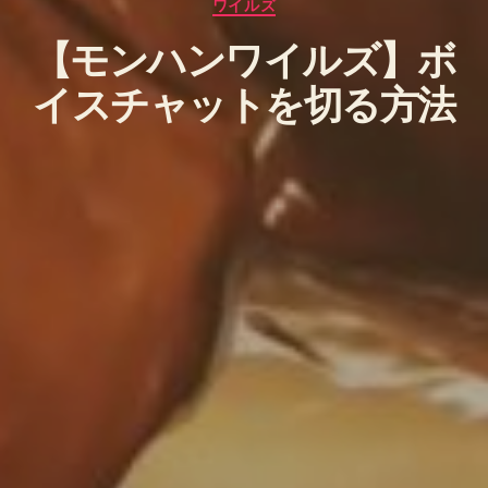
カ
ワイルズ
テ
【モンハンワイルズ】ボ
ゴ
リ
イスチャットを切る方法
ー