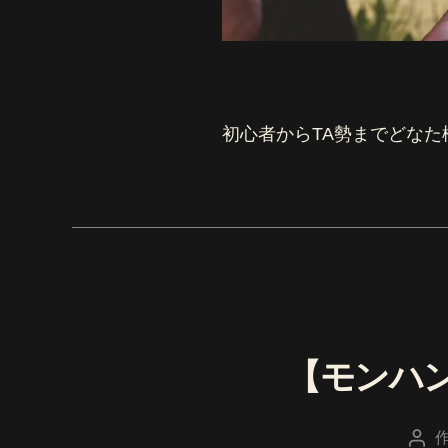
初心者からTA勢までどな
【モンハ
投