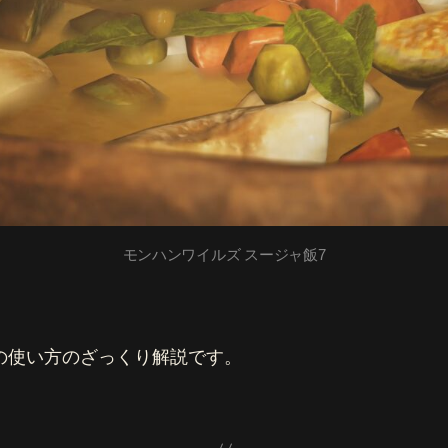
を
ざ
っ
く
り
と
へ
の
モンハンワイルズ スージャ飯7
の使い方のざっくり解説です。