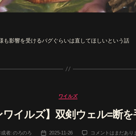
た様も影響を受けるバグぐらいは直してほしいという話
カ
ワイルズ
テ
ゴ
ンワイルズ】双剣ウェル=断を
リ
ー
【モ
作成者:
のろのろ
2025-11-26
コメントはまだあり
投