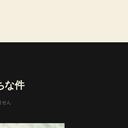
ちな件
ません