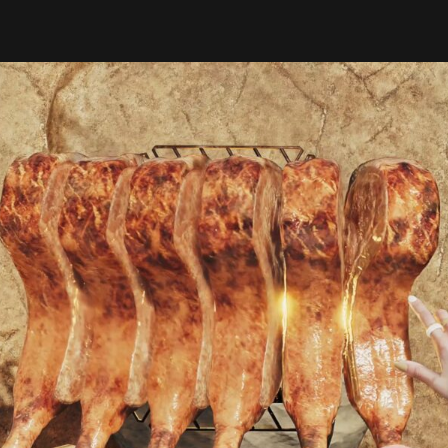
ン
稿
ハ
日
ン
ワ
イ
ル
ズ】
双
剣
ウ
ェ
ル
=
断
を
手
に
入
れ