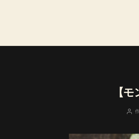
【モ
投
稿
者