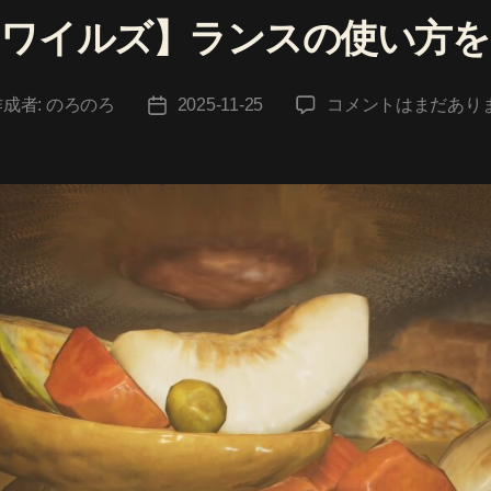
ゴ
ンワイルズ】ランスの使い方を
リ
ー
【モ
作成者:
のろのろ
2025-11-25
コメントはまだあり
投
ン
稿
ハ
日
ン
ワ
イ
ル
ズ】
ラ
ン
ス
の
使
い
方