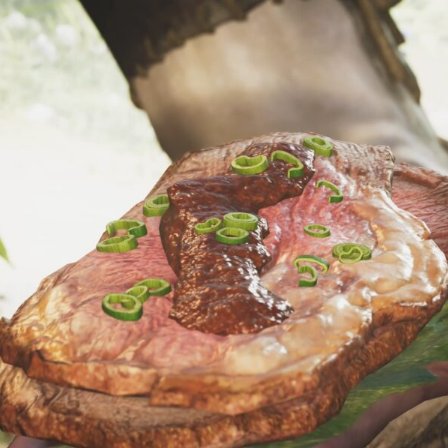
ワ
イ
ル
ズ】
ゴ
ネ
た
者
勝
ち
な
件
へ
の