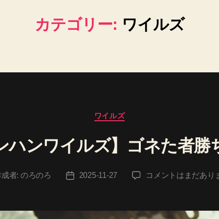
カテゴリー:
ワイルズ
カ
ワイルズ
テ
ゴ
ンハンワイルズ】ゴネた者勝
リ
ー
【モ
作成者:
のろのろ
2025-11-27
コメントはまだあり
投
ン
稿
ハ
日
ン