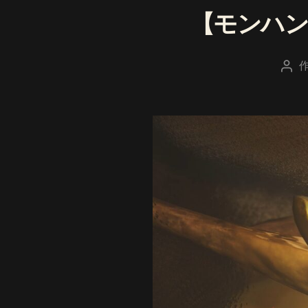
【モンハ
投
稿
者