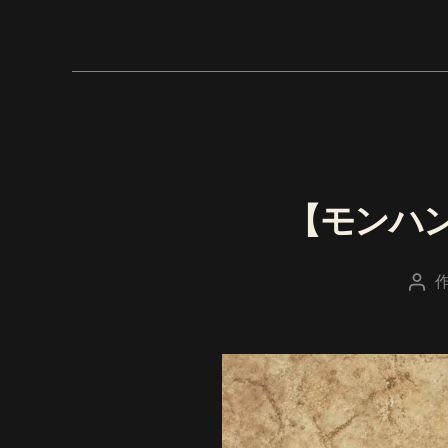
【モンハ
投
稿
者