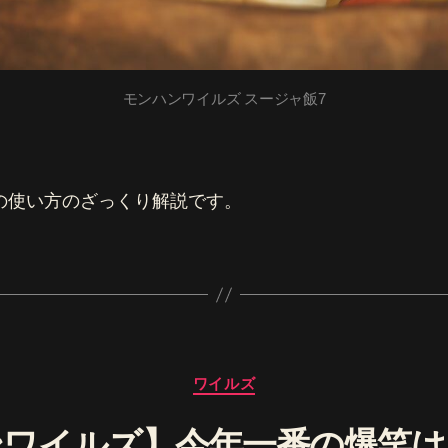
の
モンハンワイルズ スージャ飯7
の使い方のざっくり解説です。
カ
ワイルズ
テ
ゴ
ンワイルズ】今年一番の爆笑は
リ