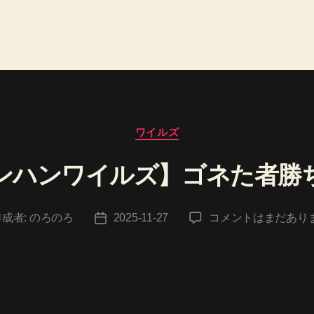
カ
ワイルズ
テ
ゴ
ンハンワイルズ】ゴネた者勝
リ
ー
【モ
作成者:
のろのろ
2025-11-27
コメントはまだあり
投
ン
稿
ハ
日
ン
ワ
イ