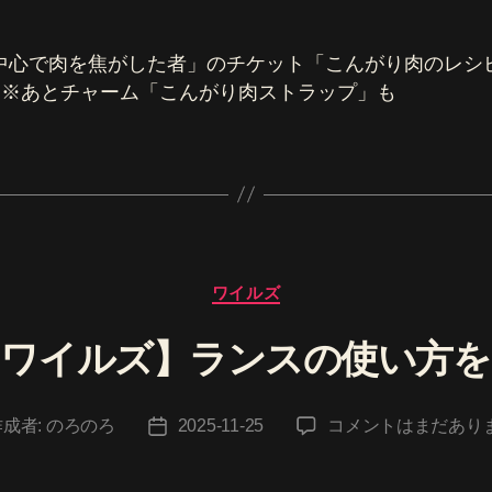
中心で肉を焦がした者」のチケット「こんがり肉のレシ
。※あとチャーム「こんがり肉ストラップ」も
カ
ワイルズ
テ
ゴ
ンワイルズ】ランスの使い方を
リ
ー
【モ
作成者:
のろのろ
2025-11-25
コメントはまだあり
投
ン
稿
ハ
日