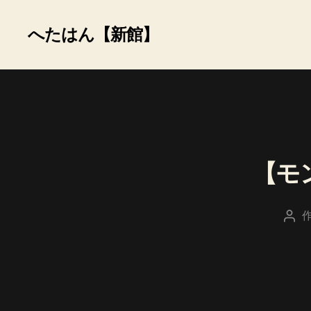
へたはん【新館】
【モ
投
稿
者