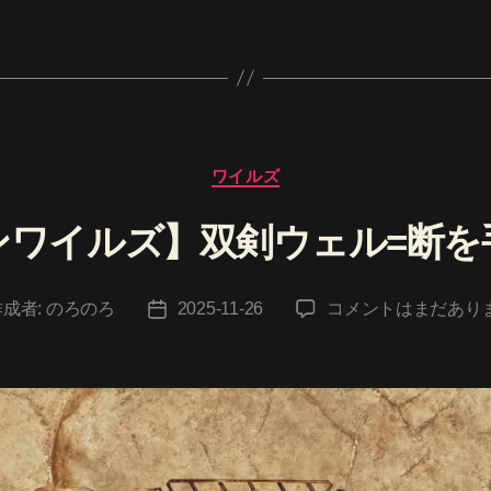
カ
ワイルズ
テ
ゴ
ンワイルズ】双剣ウェル=断を
リ
ー
【モ
作成者:
のろのろ
2025-11-26
コメントはまだあり
投
ン
稿
ハ
日
ン
ワ
イ
ル