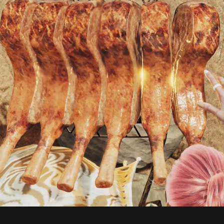
ズ】
双
剣
ウ
ェ
ル
=
断
を
手
に
入
れ
た
へ
の