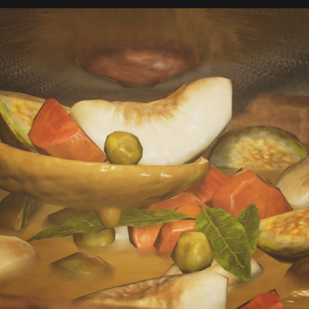
ン
ワ
イ
ル
ズ】
ラ
ン
ス
の
使
い
方
を
ざ
っ
く
り
と
へ