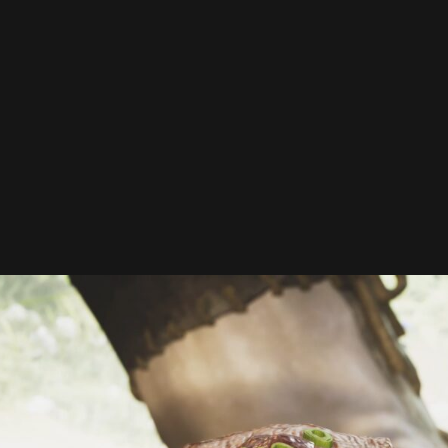
ル
ズ】
ゴ
ネ
た
者
勝
ち
な
件
へ
の