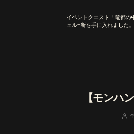
イベントクエスト「竜都の
ェル=断を手に入れました
【モンハ
投
稿
者